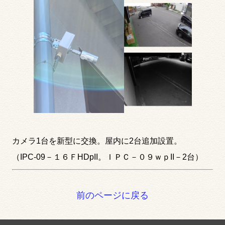
カメラ1台を新型に交換。屋内に2台追加設置。
（IPC-09－１６ＦHDpII。ＩＰＣ－０９ｗｐII－2台）
前のページに戻る